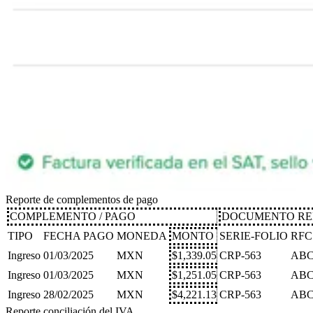
Reporte de complementos de pago
COMPLEMENTO / PAGO
DOCUMENTO RE
TIPO
FECHA PAGO
MONEDA
MONTO
SERIE-FOLIO
RFC
Ingreso
01/03/2025
MXN
$1,339.05
CRP-563
ABC
Ingreso
01/03/2025
MXN
$1,251.05
CRP-563
ABC
Ingreso
28/02/2025
MXN
$4,221.13
CRP-563
ABC
Reporte conciliación del IVA